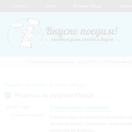
Салаты
Супы
Вторые блюда
Выпеч
Рассчет индекса массы тела (BMI)
Таблица кало
Главная
» Категория »
Выпечка
»
Пицца
»
Рецепты из рубрики Пицца
Свекольная запеканка
Окт 27, 2014
0 комментариев
Свекла один из немногочисленных п
который может сохранять свои изум
качества во всяком...