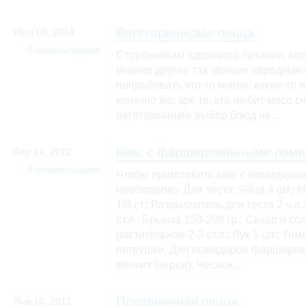
Вегетарианская пицца
Июл 08, 2014
0 комментариев
Сторонникам здорового питания, ко
многие другие так званые «вредные»
попробовать что-то новое, какие-то 
конечно же, зря те, кто любит мясо сч
вегетарианцев выбор блюд не...
Кекс с фаршированными пом
Апр 14, 2012
0 комментариев
Чтобы приготовить кекс с помидор
необходимо: Для теста: Яйца 4 шт.; 
1/3 ст.; Разрыхлитель для теста 2 ч.
ст.л.; Брынза 150-200 гр.; Сахар и сол
растительное 2-3 ст.л.; Лук 1 шт.; Тим
петрушки. Для помидоров фарширов
мелких (черри); Чеснок...
Праздничная пицца
Янв 10, 2012